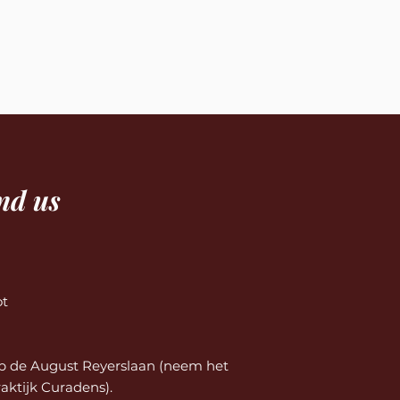
nd us
ot
 op de August Reyerslaan (neem het
aktijk Curadens).