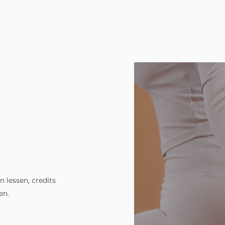
ACADEMY
SSES
​COMMUNITY
n lessen, credits
en.