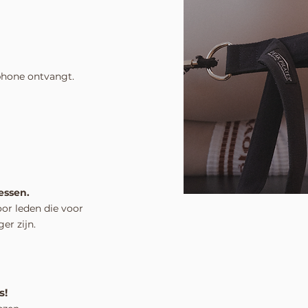
tphone ontvangt.
essen.
oor leden die voor
er zijn.
s!