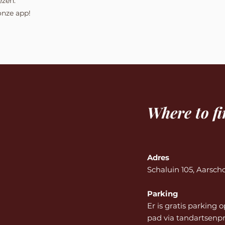
ezen.
nze app!​
Where to fi
​Adres
Schaluin 105, Aarsch
Parking
Er is gratis parking
pad via tandartsenpr