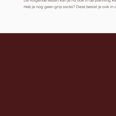
De volgende lessen kan je nu ook in de planning ki
Heb je nog geen grip socks? Deze bestel je ook in o